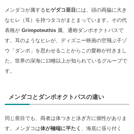
メンダコが属する
ヒゲダコ亜目
には、頭の両脇に大き
なヒレ（耳）を持つタコがまとまっています。その代
表格が
Grimpoteuthis
属、通称ダンボオクトパスで
す。耳のようなヒレが、ディズニー映画の空飛ぶ子ゾ
ウ「ダンボ」を思わせることからこの愛称が付きまし
た。世界の深海に13種以上が知られているグループで
す。
メンダコとダンボオクトパスの違い
同じ亜目でも、両者は体つきと泳ぎ方に個性がありま
す。メンダコは
体が極端に平たく
、海底に張り付く