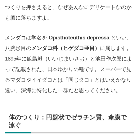
つくりを押さえると、なぜあんなにデリケートなのか
も腑に落ちますよ。
メンダコは学名を
Opisthoteuthis depressa
といい、
八腕形目の
メンダコ科（ヒゲダコ亜目）
に属します。
1895年に飯島魁（いいじまいさお）と池田作次郎によ
って記載された、日本ゆかりの種です。スーパーで見
るマダコやイイダコとは「同じタコ」とはいえかなり
遠い、深海に特化した一群だと思ってください。
体のつくり：円盤状でゼラチン質、傘膜で
泳ぐ