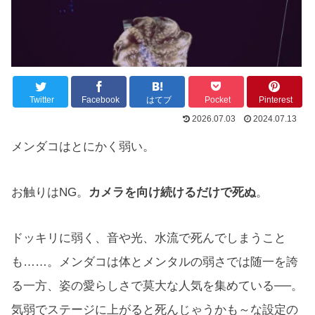
Twitter
Facebook
はてブ
Pocket
Pinterest
2026.07.03
2024.07.13
メンダコはとにかく弱い。
お触りはNG。
カメラを向け続けるだけで死ぬ
。
ドッキリに弱く、音や光、水流で死んでしまうこと
も……。メンダコは体とメンタルの弱さでは随一を誇
る一方、姿の愛らしさで莫大な人気を集めている──。
気弱でステージに上がると死んじゃうかも～な設定の