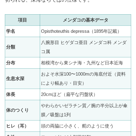
項目
メンダコの基本データ
学名
Opisthoteuthis depressa（1895年記載）
八腕形目 ヒゲダコ亜目 メンダコ科 メンダ
分類
コ属
分布
相模湾から東シナ海・九州など日本近海
およそ水深100〜1000mの海底付近（資料
生息水深
により幅あり・目安）
体長
20cmほど（扁平な円盤状）
やわらかいゼラチン質／腕の半分以上が傘
体のつくり
膜／吸盤は1列
ヒレ（耳）
頭の両脇に小さく、舵のように使う