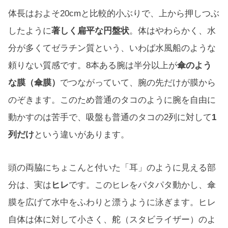
体長はおよそ20cmと比較的小ぶりで、上から押しつぶ
したように
著しく扁平な円盤状
。体はやわらかく、水
分が多くてゼラチン質という、いわば水風船のような
頼りない質感です。8本ある腕は半分以上が
傘のよう
な膜（傘膜）
でつながっていて、腕の先だけが膜から
のぞきます。このため普通のタコのように腕を自由に
動かすのは苦手で、吸盤も普通のタコの2列に対して
1
列だけ
という違いがあります。
頭の両脇にちょこんと付いた「耳」のように見える部
分は、実は
ヒレ
です。このヒレをパタパタ動かし、傘
膜を広げて水中をふわりと漂うように泳ぎます。ヒレ
自体は体に対して小さく、舵（スタビライザー）のよ