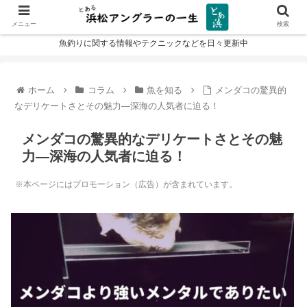
メニュー
検索
魚釣りに関する情報やテクニックなどを日々更新中
ホーム
コラム
魚を知る
メンダコの驚異的
なデリケートさとその魅力—深海の人気者に迫る！
メンダコの驚異的なデリケートさとその魅
力—深海の人気者に迫る！
※本ページにはプロモーション（広告）が含まれています。