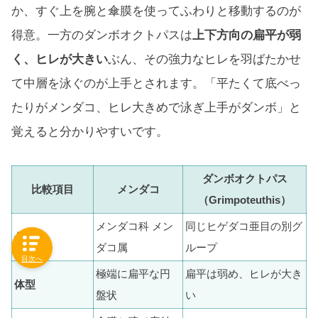
か、すぐ上を腕と傘膜を使ってふわりと移動するのが
得意。一方のダンボオクトパスは
上下方向の扁平が弱
く、ヒレが大きい
ぶん、その強力なヒレを羽ばたかせ
て中層を泳ぐのが上手とされます。「平たくて底べっ
たりがメンダコ、ヒレ大きめで泳ぎ上手がダンボ」と
覚えると分かりやすいです。
ダンボオクトパス
比較項目
メンダコ
（Grimpoteuthis）
メンダコ科 メン
同じヒゲダコ亜目の別グ
分類
ダコ属
ループ
目次へ
極端に扁平な円
扁平は弱め、ヒレが大き
体型
盤状
い