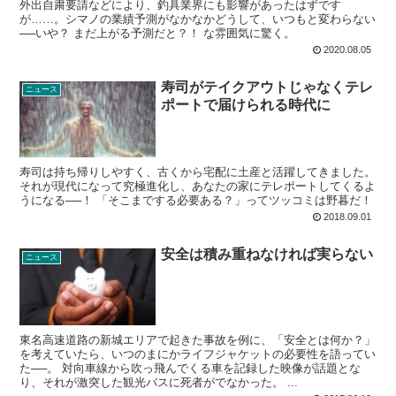
外出自粛要請などにより、釣具業界にも影響があったはずです
が……。シマノの業績予測がなかなかどうして、いつもと変わらない
──いや？ まだ上がる予測だと？！ な雰囲気に驚く。
2020.08.05
寿司がテイクアウトじゃなくテレ
ニュース
ポートで届けられる時代に
寿司は持ち帰りしやすく、古くから宅配に土産と活躍してきました。
それが現代になって究極進化し、あなたの家にテレポートしてくるよ
うになる──！ 「そこまでする必要ある？」ってツッコミは野暮だ！
2018.09.01
安全は積み重ねなければ実らない
ニュース
東名高速道路の新城エリアで起きた事故を例に、「安全とは何か？」
を考えていたら、いつのまにかライフジャケットの必要性を語ってい
た──。 対向車線から吹っ飛んでくる車を記録した映像が話題とな
り、それが激突した観光バスに死者がでなかった。 ...