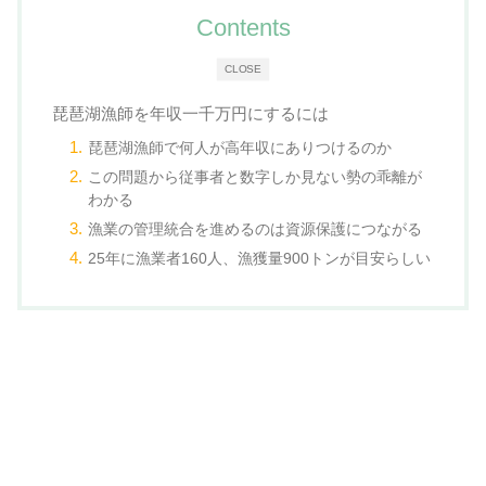
Contents
CLOSE
琵琶湖漁師を年収一千万円にするには
琵琶湖漁師で何人が高年収にありつけるのか
この問題から従事者と数字しか見ない勢の乖離が
わかる
漁業の管理統合を進めるのは資源保護につながる
25年に漁業者160人、漁獲量900トンが目安らしい