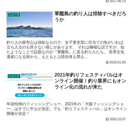
2017.06.13
軍艦島の釣り人は排除すべきだろ
ニュース
うか
釣り人の探究心は強欲なもので、女子更衣室に目当ての魚がいれば、
立ち入るのも辞さない感じがあります。 それは極端な話ですが、似
たようなことで話題なのが『軍艦島』に居る釣り人たち。 世界文化
遺産になる前から、もともと上陸自体も禁止...
2019.01.05
2021年釣りフェスティバルはオ
ニュース
ンライン開催！釣り業界にもオン
ライン化の流れが来た
年頭恒例のフィッシングショー。2021年の「大阪フィッシングショ
ー」はすでに中止が決定。でも「釣りフェスティバル」はオンライン
開催が決定！
2020.10.07