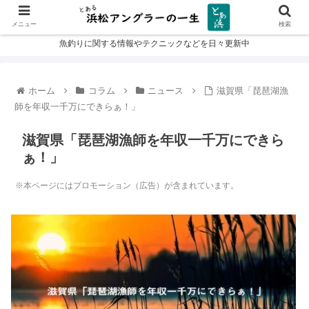
メニュー
検索
魚釣りに関する情報やテクニックなどを日々更新中
ホーム
コラム
ニュース
滋賀県「琵琶湖漁
師を年収一千万にできらぁ！」
滋賀県「琵琶湖漁師を年収一千万にできら
ぁ！」
※本ページにはプロモーション（広告）が含まれています。