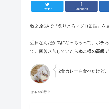
Twitter
Facebook
牧之原SAで『炙りとろマグロ缶詰』を
翌日なんだか気になっちゃって、ポチろ
て。四苦八苦していたら
ぬこ様の高級デ
2食カレーを食べたけど
はる＠釣行中