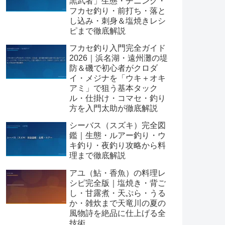
黒武者」生態・チニング・
フカセ釣り・前打ち・落と
し込み・刺身＆塩焼きレシ
ピまで徹底解説
フカセ釣り入門完全ガイド
2026｜浜名湖・遠州灘の堤
防＆磯で初心者がクロダ
イ・メジナを「ウキ＋オキ
アミ」で狙う基本タック
ル・仕掛け・コマセ・釣り
方を入門太助が徹底解説
シーバス（スズキ）完全図
鑑｜生態・ルアー釣り・ウ
キ釣り・夜釣り攻略から料
理まで徹底解説
アユ（鮎・香魚）の料理レ
シピ完全版｜塩焼き・背ご
し・甘露煮・天ぷら・うる
か・雑炊まで天竜川の夏の
風物詩を絶品に仕上げる全
技術