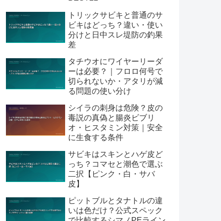
トリックサビキと普通のサ
ビキはどっち？違い・使い
分けと日中スレ堤防の釣果
差
タチウオにワイヤーリーダ
ーは必要？｜フロロ何号で
切られないか・アタリが減
る問題の使い分け
シイラの刺身は危険？皮の
毒説の真偽と腸炎ビブリ
オ・ヒスタミン対策｜安全
に生食する条件
サビキはスキンとハゲ皮ど
っち？コマセと潮色で選ぶ
二択【ピンク・白・サバ
皮】
ピットブルとタナトルの違
いは色だけ？公式スペック
で比較するシマノPEライン