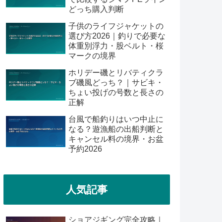
どっち購入判断
子供のライフジャケットの
選び方2026｜釣りで必要な
体重別浮力・股ベルト・桜
マークの境界
ホリデー磯とリバティクラ
ブ磯風どっち？｜サビキ・
ちょい投げの号数と長さの
正解
台風で船釣りはいつ中止に
なる？遊漁船の出船判断と
キャンセル料の境界・お盆
予約2026
人気記事
ショアジギング完全攻略｜