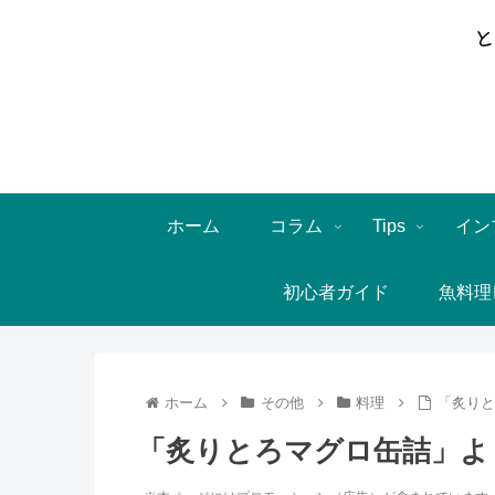
ホーム
コラム
Tips
イン
初心者ガイド
魚料理
ホーム
その他
料理
「炙りと
「炙りとろマグロ缶詰」よ