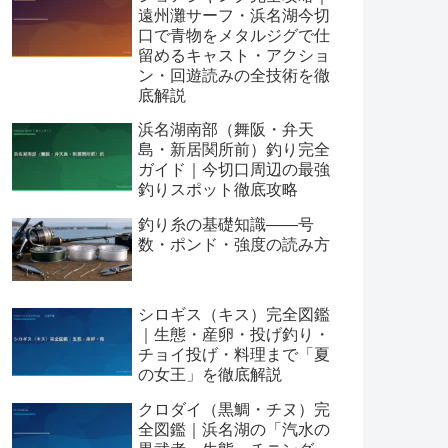
遠州灘サーフ・浜名湖今切
口で青物をメタルジグで仕
留めるキャスト・アクショ
ン・回遊読みの全技術を徹
底解説
浜名湖南部（舞阪・弁天
島・新居関所前）釣り完全
ガイド｜今切口周辺の最強
釣りスポット徹底攻略
釣り糸の基礎知識——号
数・ポンド・強度の読み方
シロギス（キス）完全図鑑
｜生態・産卵・投げ釣り・
チョイ投げ・料理まで「夏
の女王」を徹底解説
クロダイ（黒鯛・チヌ）完
全図鑑｜浜名湖の「汽水の