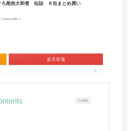
ぐろ尾肉大和煮 缶詰 ６缶まとめ買い
点 | Amazon調べ）
楽天市場
ポチップ
ontents
CLOSE