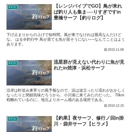
【レンジバイブでGO】鳥が来れ
釣行記
ば釣り人も集ま──りすぎですin
豊橋サーフ【釣りログ】
下げ止まりからの上げで短時間。風が東でなければ最高なんだけど
な。 はる＠釣行中 鳥が居ても魚が居そうにない──なんてことはよく
あります。
2015.11.08
流星群が見えない代わりに魚が見
釣行記
れたin焼津・浜松サーフ
沿岸は軒並み東寄りの風予報なので、浜は波立ったり流れがおかしく
なったりと閉鎖気味だろうから、小川港に来てみたのだった。 70km
程離れているのに、地元よりホーム感のある場所である。
2015.12.15
【釣果】夜サーフ、修行ノ回in掛
釣行記
川・袋井サーフ【ヒラメ】