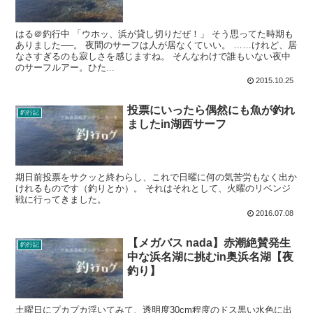
はる＠釣行中 「ウホッ、浜が貸し切りだぜ！」 そう思ってた時期も
ありました──。 夜間のサーフは人が居なくていい。 ……けれど、居
なさすぎるのも寂しさを感じますね。 そんなわけで誰もいない夜中
のサーフルアー。ひた...
2015.10.25
投票にいったら偶然にも魚が釣れ
釣行記
ましたin湖西サーフ
期日前投票をサクッと終わらし、これで日曜に何の気苦労もなく出か
けれるものです（釣りとか）。 それはそれとして、火曜のリベンジ
戦に行ってきました。
2016.07.08
【メガバス nada】赤潮絶賛発生
釣行記
中な浜名湖に挑むin奥浜名湖【夜
釣り】
土曜日にプカプカ浮いてみて、透明度30cm程度のドス黒い水色に出