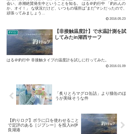
会い、赤潮絶賛発生中ということを知る。 はる＠釣行中 「釣れんの
か、オイ！」 な状況だけど、いつもの場所は”まだ”マシだったので、
頑張ってみましょう...
2016.05.23
【非接触温度計】で水温計測を試
釣行記
してみたin湖西サーフ
はる＠釣行中 非接触タイプの温度計を試しに行ってみた。
2016.01.09
「炙りとろマグロ缶詰」より猫缶のほ
うが美味そうな件
【釣りログ】ボラに口を使わせること
で定評のある［ジプシー］を投入in伊
良湖港