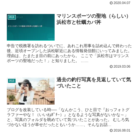
2020.04.07
マリンスポーツの聖地（らしい）
雑談
浜松市と牡蠣カバ丼
申告で税務署を訪れるついでに、あれこれ用事を詰め込んで終わった
後、近頃オープンした浜松駅近にある情報発信館にいってみました。
理由は、たまたま目の前にあったから。 ここで「浜松市はマリンス
ポーツの聖地だった！」と知りました。 …...
2019.03.06
過去の釣行写真を見返していて気
雑談
づいたこと
ブログを改装している時──「なんかこう、ひと目で『おっフォトグ
ラファーやな！（いいねﾎﾟﾁｰ）』となるような写真がないかな～」
と、写真のフォルダを眺めていて気づいたことがあった。 むしろ気
づかないほうが幸せだったともいうか……、そんなお話...
2016.08.01