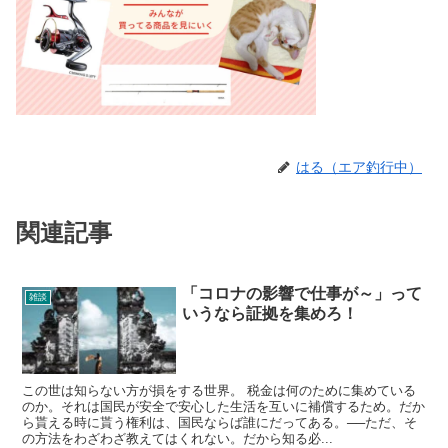
はる（エア釣行中）
関連記事
「コロナの影響で仕事が～」って
雑談
いうなら証拠を集めろ！
この世は知らない方が損をする世界。 税金は何のために集めている
のか。それは国民が安全で安心した生活を互いに補償するため。だか
ら貰える時に貰う権利は、国民ならば誰にだってある。──ただ、そ
の方法をわざわざ教えてはくれない。だから知る必...