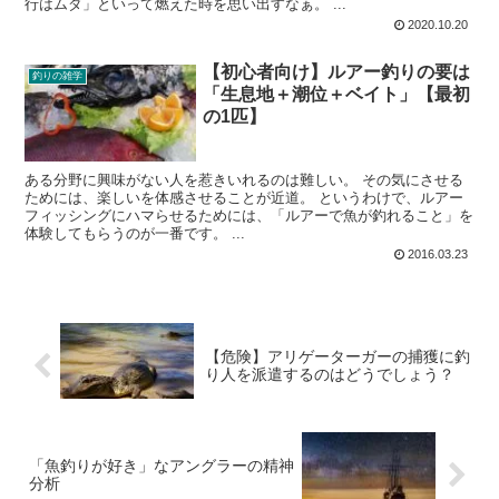
行はムダ」といって燃えた時を思い出すなぁ。 ...
2020.10.20
【初心者向け】ルアー釣りの要は
釣りの雑学
「生息地＋潮位＋ベイト」【最初
の1匹】
ある分野に興味がない人を惹きいれるのは難しい。 その気にさせる
ためには、楽しいを体感させることが近道。 というわけで、ルアー
フィッシングにハマらせるためには、「ルアーで魚が釣れること」を
体験してもらうのが一番です。 ...
2016.03.23
【危険】アリゲーターガーの捕獲に釣
り人を派遣するのはどうでしょう？
「魚釣りが好き」なアングラーの精神
分析