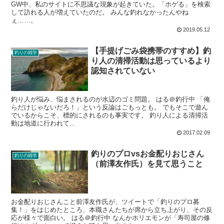
GW中、私のサイトに不思議な現象が起きていた。「ホゲる」を検索
して訪れる人が増えていたのだ。 みんな釣れなかったんやね
ぇ……。
2019.05.12
【手提げごみ袋携帯のすすめ】釣
釣りの雑学
り人の清掃活動は思っているより
認知されていない
釣り人が悩み、悩まされるのが水辺のゴミ問題。 はる＠釣行中 「俺
らだけじゃないだろ！」という反論はごもっとも。 でもそこで遊ん
でいるからこそ、標的にされるのも事実です。 釣り人による清掃活
動は地道に行われて...
2017.02.09
釣りのプロvsお金配りおじさん
釣りの雑学
（前澤友作氏）を見て思うこと
お金配りおじさんこと前澤友作氏が、ツイートで「釣りのプロ募
集！」をはじめたところ、本職さんたちが席から立ち上がり、その反
応が様々で面白い。 はる＠釣行中 なんかホリエモンが「寿司屋の修