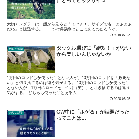
にとってビッグサイズ
大物アングラーは一般から見ると「でけぇ！」サイズでも「まぁまぁ
だね」と謙遜する。……その境界線はどこにあるのだろうか。
2019.07.08
タックル選びに「絶対！」がない
釣りの雑学
から楽しいんじゃないか
1万円のロッドしか使ったことない人が、10万円のロッドを「必要な
い」と切り捨てるのは違う気がする。 10万円のロッドしか使ったこ
とない人が、1万円のロッドを「性能（笑）」と吐き捨てるのは違う
気がする。 どちらも使ったことある人...
2020.06.25
GW中に「ホゲる」が話題だった
釣りの雑学
ってことは…