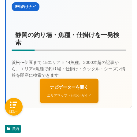
🗺️ 釣りナビ
静岡の釣り場・魚種・仕掛けを一発検
索
ナビゲーターを開く
エリアマップ × 仕掛けガイド
目次へ
収納