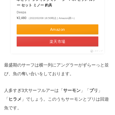
ー セット ミノー 釣具
Deepa
¥2,480
（2022/02/08 18:50時点 | Amazon調べ）
Amazon
楽天市場
ポチップ
最盛期のサーフは横一列にアングラーがずらーっと並
び、魚の奪い合いをしております。
人多すぎ3大サーフルアーは「
サーモン
」「
ブリ
」
「
ヒラメ
」でしょう。このうちサーモンとブリは回遊
魚です。