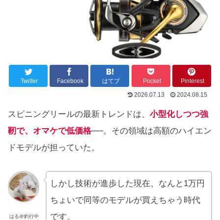
Twitter
Facebook
はてブ
Pocket
Pinterest
2026.07.13
2024.08.15
スピニングリールの最新トレンドは、
小型化しつつ強
靭で、オマケで低価格
──。その領域は高額のハイエン
ドモデルが担っていた。
しかし技術が進歩した現在、なんと1万円
ちょいで同等のモデルが買えちゃう時代
です。
はる＠釣行中