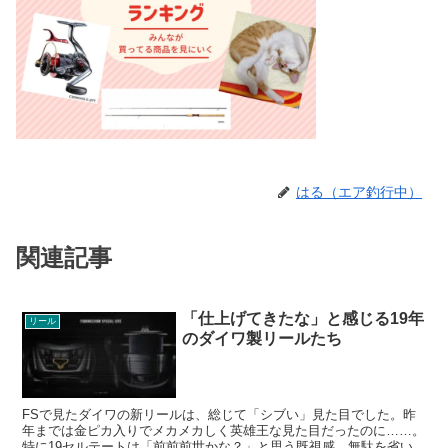
はる（エア釣行中）
関連記事
「仕上げてきたな」と感じる19年
リール
のダイワ製リールたち
FSで見たダイワの新リールは、総じて「シブい」見た目でした。昨
年までは金ピカ入りでメカメカしく英雄王な見た目だったのに……。
特に19セルテートは「前前前世かな？」と思う既視感。無駄を省い