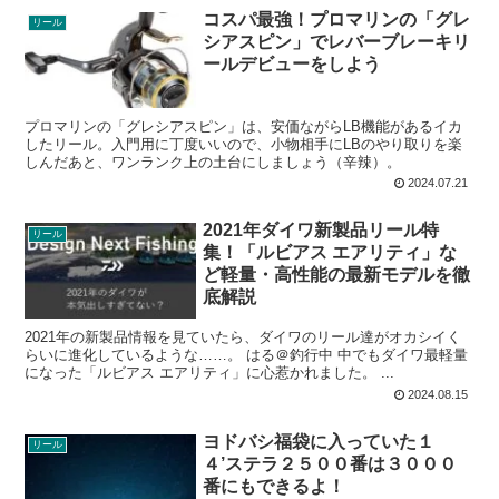
コスパ最強！プロマリンの「グレ
リール
シアスピン」でレバーブレーキリ
ールデビューをしよう
プロマリンの「グレシアスピン」は、安価ながらLB機能があるイカ
したリール。入門用に丁度いいので、小物相手にLBのやり取りを楽
しんだあと、ワンランク上の土台にしましょう（辛辣）。
2024.07.21
2021年ダイワ新製品リール特
リール
集！「ルビアス エアリティ」な
ど軽量・高性能の最新モデルを徹
底解説
2021年の新製品情報を見ていたら、ダイワのリール達がオカシイく
らいに進化しているような……。 はる＠釣行中 中でもダイワ最軽量
になった「ルビアス エアリティ」に心惹かれました。 ...
2024.08.15
ヨドバシ福袋に入っていた１
リール
４’ステラ２５００番は３０００
番にもできるよ！