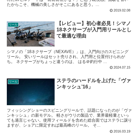
たからこそ、機械の美しさがそこにあると思う。...
2019.02.08
【レビュー】初心者必見！シマノ
リール
18ネクサーブが入門用リールとし
て最適な理由
シマノの「18ネクサーブ（NEXAVE）」は、入門向けのスピニング
リール。 安いリールはセット売りされ、入門用と位置付けられが
ち。 ネクサーブがちょっと違うのは、 はる＠釣行中 ...
2024.07.15
ステラのハードルを上げた「ヴァ
リール
ンキッシュ’16」
フィッシングショーのスピニングリールで、話題になったのが「ヴァ
ンキッシュ」の新モデル。 軽さがウリの製品で、業界最軽量といっ
ても過言じゃない。使用フィールドを含めた総合面ではステラに譲り
ますが、ショアに限定すれば最高峰のリール。 そ...
2016.03.19