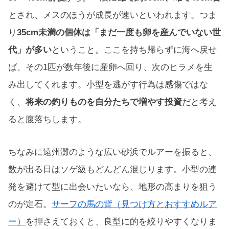
とされ、メスのほうが成長が速いといわれます。つま
り
35cm未満の個体は「まだ一度も卵を産んでいない世
代」が多い
ということ。ここを持ち帰らずに海へ戻せ
ば、その1匹が数年後に産卵へ回り、次のヒラメを生
み出してくれます。小型を逃がす行為は感傷ではな
く、
将来の釣りものを自分たちで増やす投資
だと考え
ると腹落ちします。
ちなみに遠州灘のような広い砂浜でルアーを振ると、
数が出る日はソゲ級もどんどん混じります。小型の連
発を避けて型に出会いたいなら、地形の高まりを狙う
のが定石。
サーフの馬の背（見つけ方とおすすめルア
ー）
を押さえておくと、良型に的を絞りやすくなりま