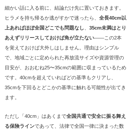
細かい話に入る前に、結論だけ先に置いておきます。
ヒラメを持ち帰るか逃がすかで迷ったら、
全長40cm以
上あればほぼ全国どこでも問題なし
、
35cm未満はとり
あえずリリースしておけば角が立たない
——この2本
を覚えておけば大外しはしません。理由はシンプル
で、地域ごとに定められた再放流サイズや資源管理の
目安が、おおむね25〜35cmの範囲に収まっているため
です。40cmを超えていればどの基準もクリアし、
35cmを下回るとどこかの基準に触れる可能性が出てき
ます。
ただし「40cm」はあくまで
全国共通で安全に振る舞え
る保険ライン
であって、法律で全国一律に決まった数