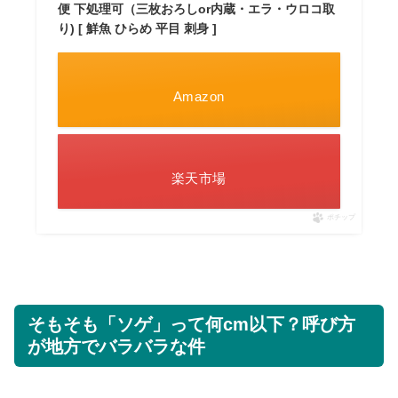
便 下処理可（三枚おろしor内蔵・エラ・ウロコ取
り) [ 鮮魚 ひらめ 平目 刺身 ]
Amazon
楽天市場
ポチップ
そもそも「ソゲ」って何cm以下？呼び方
が地方でバラバラな件