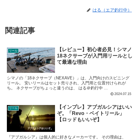
はる（エア釣行中）
関連記事
【レビュー】初心者必見！シマノ
リール
18ネクサーブが入門用リールとし
て最適な理由
シマノの「18ネクサーブ（NEXAVE）」は、入門向けのスピニング
リール。 安いリールはセット売りされ、入門用と位置付けられが
ち。 ネクサーブがちょっと違うのは、 はる＠釣行中 ...
2024.07.15
【インプレ】アブガルシアはいい
リール
ぞ。「Revo・ベイトリール」
【ロッドもいいぞ】
『アブガルシア』は個人的に好きなメーカーです。 その理由は、