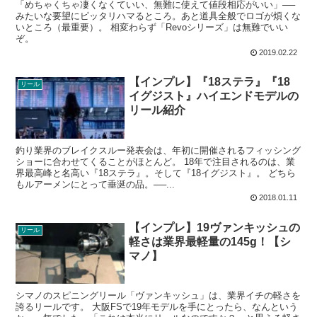
「めちゃくちゃ凄くなくていい、無難に使えて値段相応がいい」──
みたいな要望にピッタリハマるところ。あと道具全般でロゴが煩くな
いところ（最重要）。 相変わらず「Revoシリーズ」は無難でいい
ぞ。
2019.02.22
【インプレ】『18ステラ』『18
リール
イグジスト』ハイエンドモデルの
リール紹介
釣り業界のブレイクスルー発表会は、年初に開催されるフィッシング
ショーに合わせてくることがほとんど。 18年で注目されるのは、業
界最高峰と名高い『18ステラ』。そして『18イグジスト』。 どちら
もルアーメンにとって垂涎の品。──...
2018.01.11
【インプレ】19ヴァンキッシュの
リール
軽さは業界最軽量の145g！【シ
マノ】
シマノのスピニングリール「ヴァンキッシュ」は、業界イチの軽さを
誇るリールです。 大阪FSで19年モデルを手にとったら、なんという