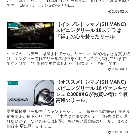
か……無でした。「これは本当にリールなのですか？」と思える軽さ
です。 19ヴァンキッシュの軽さを伝...
2019.02.06
【インプレ】シマノ(SHIMANO)
リール
スピニングリール 18ステラは
「禅」の心を持ったリール
シマノの「ステラ」は産まれてから、リーリングの心地よさを貫き続
け、アングラー憧れのリールの地位を不動にして走り続けています。
てなわけで、4年を経て更に進化した「18ステラ」の紹介です。
2018.04.05
【オススメ】シマノ(SHIMANO)
リール
スピニングリール 16 ヴァンキッ
シュ C3000XGがお買い得に？最
高峰のリール。
業界最軽量リールの「ヴァンキッシュ」は、新モデルの発売も決まり
前モデルが値下がり傾向。 「本当にお得なのか？」「時代に乗り遅
れないか？」などの不安は杞憂。 もともと最高峰のリール。 はる＠
釣行中 更に新しいモデ...
2019.01.14