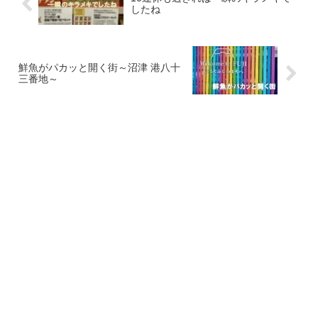
したね
鮮魚がパカッと開く街～沼津 港八十
三番地～