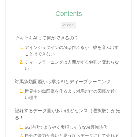
Contents
CLOSE
そもそもAIって何ができるの？
アインシュタインのAIは作れるが、彼を産み出す
ことはできない
ディープラーニングは人間がする勉強と変わらな
い
対馬魚類図鑑から学ぶAIとディープラーニング
世界中の魚図鑑を作るより対馬だけの図鑑が難し
い理由
記録するデータ量が多いほどセンス（選択肢）が光
る！
5G時代でようやく実現しそうなAI最強時代
自分の能力が高いと思うならデータにして売れる