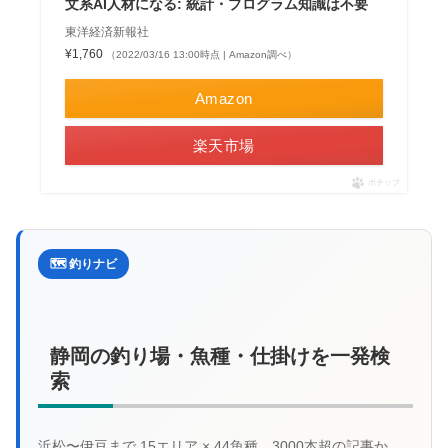
文系AI人材になる: 統計・プログラム知識は不要
東洋経済新報社
¥1,760
（2022/03/16 13:00時点 | Amazon調べ）
Amazon
楽天市場
ポチップ
🗺️ 釣りナビ
静岡の釣り場・魚種・仕掛けを一発検
索