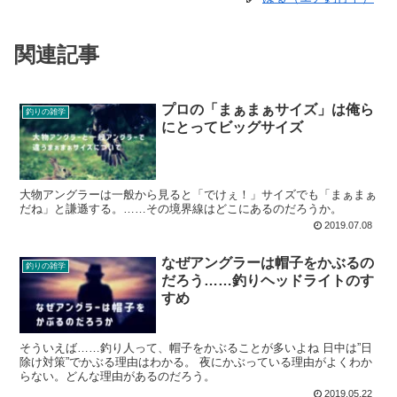
関連記事
プロの「まぁまぁサイズ」は俺ら
釣りの雑学
にとってビッグサイズ
大物アングラーは一般から見ると「でけぇ！」サイズでも「まぁまぁ
だね」と謙遜する。……その境界線はどこにあるのだろうか。
2019.07.08
なぜアングラーは帽子をかぶるの
釣りの雑学
だろう……釣りヘッドライトのす
すめ
そういえば……釣り人って、帽子をかぶることが多いよね 日中は”日
除け対策”でかぶる理由はわかる。 夜にかぶっている理由がよくわか
らない。どんな理由があるのだろう。
2019.05.22