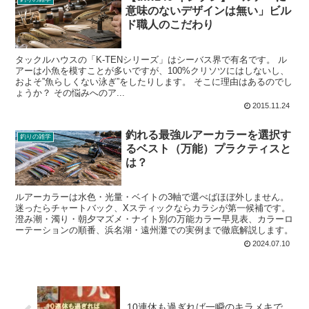
意味のないデザインは無い」ビル
ド職人のこだわり
タックルハウスの「K-TENシリーズ」はシーバス界で有名です。 ル
アーは小魚を模すことが多いですが、100%クリソツにはしないし、
およそ”魚らしくない泳ぎ”をしたりします。 そこに理由はあるのでし
ょうか？ その悩みへのア...
2015.11.24
釣れる最強ルアーカラーを選択す
釣りの雑学
るベスト（万能）プラクティスと
は？
ルアーカラーは水色・光量・ベイトの3軸で選べばほぼ外しません。
迷ったらチャートバック、Xスティックならカラシが第一候補です。
澄み潮・濁り・朝夕マズメ・ナイト別の万能カラー早見表、カラーロ
ーテーションの順番、浜名湖・遠州灘での実例まで徹底解説します。
2024.07.10
10連休も過ぎれば一瞬のキラメキで