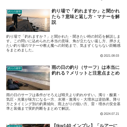
釣り場で「釣れますか」と聞かれ
釣りの雑学
たら？意味と返し方・マナーを解
説
釣り場で「釣れますか？」と聞かれた・聞きたい時の対応を解説しま
す。この問いに込められた本当の意味、角が立たない返し方、押さえ
たい釣り場のマナーや教え魔への対処まで、気まずくならない距離感
をまとめました。
2021.08.03
雨の日の釣り（サーフ）は本当に
釣りの雑学
釣れる？メリットと注意点まとめ
雨の日のサーフは条件がそろえば晴天より釣れやすい。濁り・酸素・
気圧・光量が味方になる一方、水潮・激濁り・大増水は逆効果。降り
方とタイミング別の釣果傾向、雨上がりの狙い方、雷・増水の安全基
準と装備まで実釣判断をまとめて解説。
2024.07.21
【tkw140 インプレ】「ルアーに
釣りの雑学