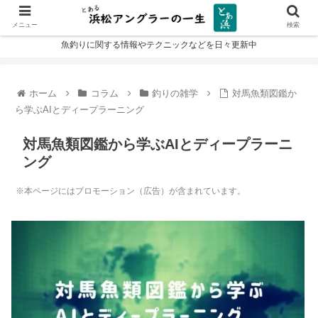
メニュー
検索
魚釣りに関する情報やテクニックなどを日々更新中
ホーム
コラム
釣りの雑学
対馬魚類図鑑か
ら学ぶAIとディープラーニング
対馬魚類図鑑から学ぶAIとディープラーニ
ング
※本ページにはプロモーション（広告）が含まれています。