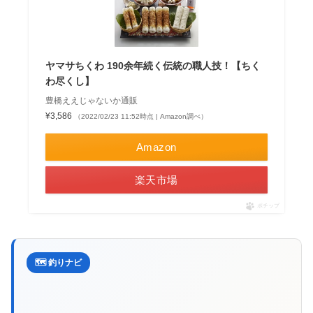
ヤマサちくわ 190余年続く伝統の職人技！【ちく
わ尽くし】
豊橋ええじゃないか通販
¥3,586
（2022/02/23 11:52時点 | Amazon調べ）
Amazon
楽天市場
ポチップ
🗺️ 釣りナビ