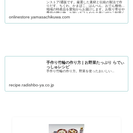
ンストア/通販です。厳選した素材と伝統の製法で作
りだす、ちくわ、かまぼこ、はんぺん、おでん種他、
地域の特産品を愛知からお届けします。お取り寄せや
季節の贈り物、お祝いギフトやお土産にぜひご利用く
ださい。
onlinestore.yamasachikuwa.com
手作り竹輪の作り方 | お野菜たっぷり らでぃ
っしゅレシピ
手作り竹輪の作り方。野菜を使ったおいしい...
recipe.radishbo-ya.co.jp