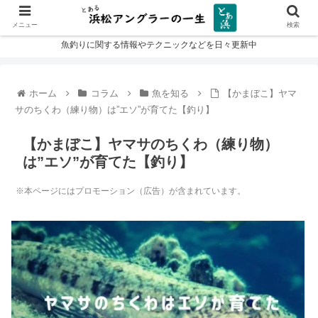
メニュー
検索
魚釣りに関する情報やテクニックなどを日々更新中
ホーム
コラム
魚を知る
【かまぼこ】ヤマ
サのちくわ（練り物）は”エソ”が育てた【釣り】
【かまぼこ】ヤマサのちくわ（練り物）
は”エソ”が育てた【釣り】
※本ページにはプロモーション（広告）が含まれています。