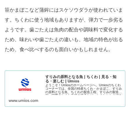
笹かまぼこなど蒲鉾にはスケソウダラが使われていま
す。ちくわに使う地域もありますが、弾力で一歩劣る
ようです。歯ごたえは魚肉の配合や調味料で変化する
ため、味わいや歯ごたえの違いも、地域の特色が出る
ため、食べ比べするのも面白いかもしれません。
すりみの原料となる魚 | ちくわ | 見る・知
る・楽しむ | Umios
ようこそ！Umiosのホームページへ。Umiosのちくわ
コーナーでは、全国の特産ちくわ・かまぼこ、すりみ
の原料となる魚、ちくわの製造工程、すりみの製造工
程、実際のちくわ工場の様子など、ちくわとかまぼこ
に関するいろいろな情報をご紹介しています。
www.umios.com