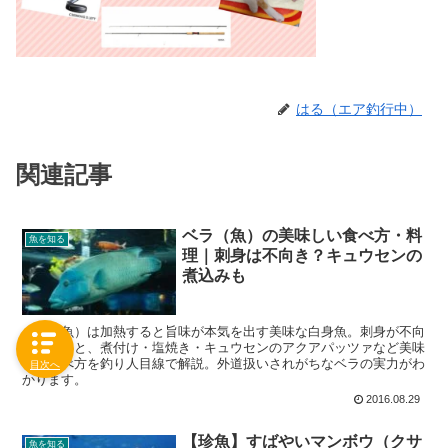
はる（エア釣行中）
関連記事
ベラ（魚）の美味しい食べ方・料
魚を知る
理｜刺身は不向き？キュウセンの
煮込みも
ベラ（魚）は加熱すると旨味が本気を出す美味な白身魚。刺身が不向
きな理由と、煮付け・塩焼き・キュウセンのアクアパッツァなど美味
しい食べ方を釣り人目線で解説。外道扱いされがちなベラの実力がわ
目次へ
かります。
2016.08.29
【珍魚】すばやいマンボウ（クサ
魚を知る