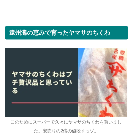
遠州灘の恵みで育ったヤマサのちくわ
このためにスーパーで久々にヤマサのちくわを買いまし
た。安売りの2倍の値段すっゾ。