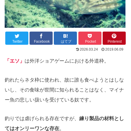
Twitter
Facebook
はてブ
Pocket
Pinterest
2026.03.24
2019.06.09
「エソ」
は外洋ショアゲームにおける外道枠。
釣れたらネタ枠に使われ、故に誰も食べようとはしな
いし、その食味が世間に知られることはなく、マイナ
ー魚の悲しい扱いを受けている奴です。
釣りでは虐げられる存在ですが、
練り製品の材料とし
てはオンリーワンな存在
。