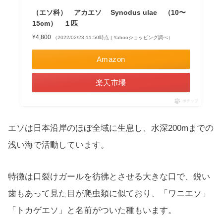
（エソ科） アカエソ Synodus ulae （10〜
15cm） １匹
¥4,800
（2022/02/23 11:50時点 | Yahooショッピング調べ）
Amazon
楽天市場
ポチップ
エソは日本沿岸のほぼ全域に生息し、水深200mまでの
浅い海で活動しています。
特徴は口裂けガールを彷彿とさせる大きな口で、鋭い
歯もあって見た目が爬虫類に似ており、「ワニエソ」
「トカゲエソ」と名前がついた種もいます。