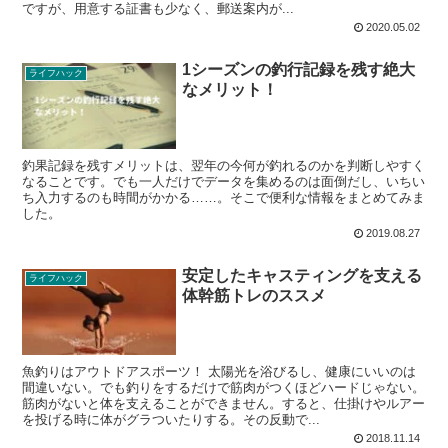
ですが、用意する証書も少なく、郵送案内が...
2020.05.02
1シーズンの釣行記録を残す絶大
ライフハック
なメリット！
釣果記録を残すメリットは、翌年の今何が釣れるのかを判断しやすく
なることです。でも一人だけでデータを集めるのは面倒だし、いちい
ち入力するのも時間がかかる……。そこで便利な情報をまとめてみま
した。
2019.08.27
安定したキャスティングを支える
ライフハック
体幹筋トレのススメ
魚釣りはアウトドアスポーツ！ 太陽光を浴びるし、健康にいいのは
間違いない。でも釣りをするだけで筋肉がつくほどハードじゃない。
筋肉がないと体を支えることができません。すると、仕掛けやルアー
を投げる時に体がグラついたりする。その反動で...
2018.11.14