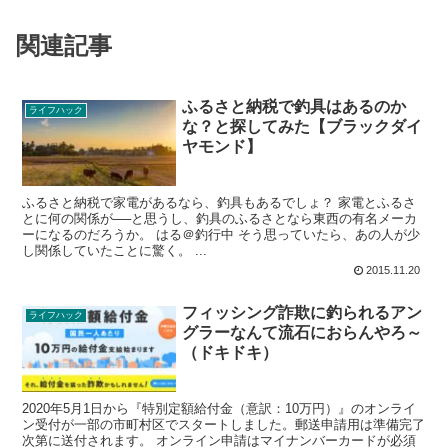
関連記事
ふるさと納税で釣具はあるのか
ライフハック
な？と探してみた【ブラックダイ
ヤモンド】
ふるさと納税で家電があるなら、釣具もあるでしょ？ 家電とふるさ
とに何の関係が──と思うし、釣具のふるさとなら東西の有名メーカ
ーになるのだろうか。 はる＠釣行中 そう思っていたら、あの人が少
し関係していたことに驚く。 ...
2015.11.20
フィッシング詐欺に釣られるアン
ライフハック
グラーなんて流石におらんやろ～
（ドキドキ）
2020年5月1日から『特別定額給付金（意訳：10万円）』のオンライ
ン受付が一部の市町村区でスタートしました。郵送申請用は準備完了
次第に送付されます。 オンライン申請はマイナンバーカードが必須