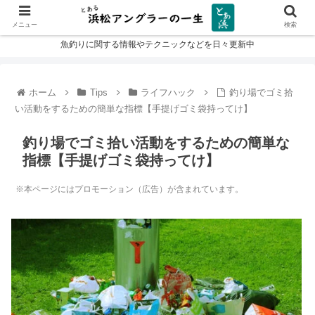
メニュー
検索
魚釣りに関する情報やテクニックなどを日々更新中
ホーム
Tips
ライフハック
釣り場でゴミ拾
い活動をするための簡単な指標【手提げゴミ袋持ってけ】
釣り場でゴミ拾い活動をするための簡単な
指標【手提げゴミ袋持ってけ】
※本ページにはプロモーション（広告）が含まれています。