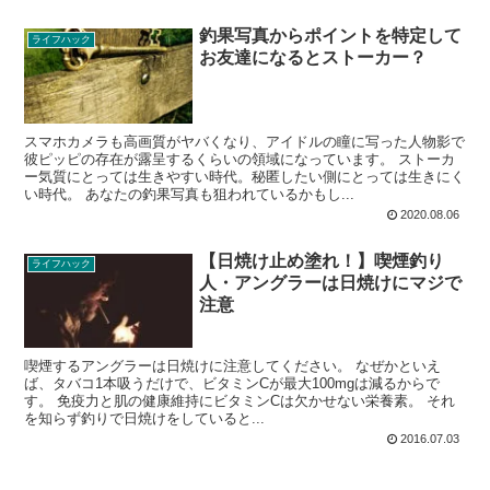
釣果写真からポイントを特定して
ライフハック
お友達になるとストーカー？
スマホカメラも高画質がヤバくなり、アイドルの瞳に写った人物影で
彼ピッピの存在が露呈するくらいの領域になっています。 ストーカ
ー気質にとっては生きやすい時代。秘匿したい側にとっては生きにく
い時代。 あなたの釣果写真も狙われているかもし...
2020.08.06
【日焼け止め塗れ！】喫煙釣り
ライフハック
人・アングラーは日焼けにマジで
注意
喫煙するアングラーは日焼けに注意してください。 なぜかといえ
ば、タバコ1本吸うだけで、ビタミンCが最大100mgは減るからで
す。 免疫力と肌の健康維持にビタミンCは欠かせない栄養素。 それ
を知らず釣りで日焼けをしていると...
2016.07.03