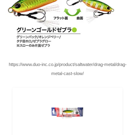
https://www.duo-inc.co.jp/product/saltwater/drag-metal/drag-
metal-cast-slow/