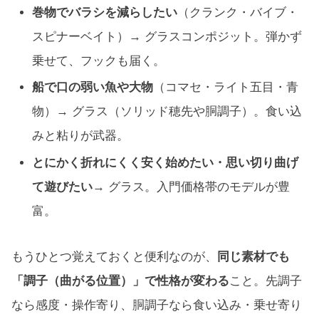
巻物でバラシを減らしたい
（クランク・バイブ・
スピナーベイト）→ グラスコンポジット。弾かず
乗せて、フックも届く。
船で口の弱い魚や大物
（コマセ・ライト五目・青
物）→ グラス（ソリッド穂先や胴調子）。食い込
みと粘りが武器。
とにかく折れにくく安く始めたい・思い切り曲げ
て遊びたい
→ グラス。入門価格帯のモデルが豊
富。
もうひとつ覚えておくと便利なのが、
同じ素材でも
「調子（曲がる位置）」で性格が変わる
こと。先調子
なら感度・操作寄り、胴調子なら食い込み・乗せ寄り