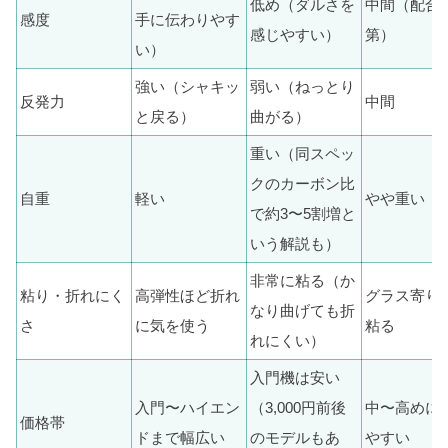
低め（ダルさを
中間（配合
感度
手に伝わりやす
感じやすい）
第）
い）
強い（シャキッ
弱い（ねっとり
反発力
中間
と戻る）
曲がる）
重い（同スペッ
クのカーボン比
自重
軽い
やや重い
で約3〜5割増と
いう解説も）
非常に粘る（か
粘り・折れにく
高弾性ほど折れ
グラス寄り
なり曲げても折
さ
に気を使う
粘る
れにくい）
入門機は安い
入門〜ハイエン
（3,000円前後
中〜高めに
価格帯
ドまで幅広い
のモデルもあ
やすい