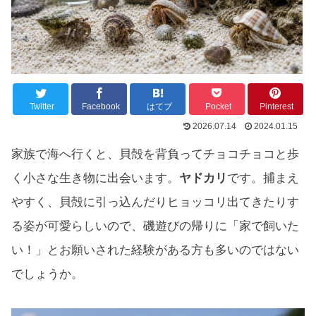
Twitter
Facebook
はてブ
Pocket
Pinterest
2026.07.14
2024.01.15
家族で海へ行くと、貝殻を背負ってチョコチョコと歩
く小さな生き物に出会います。
ヤドカリ
です。捕まえ
やすく、貝殻に引っ込んだりヒョッコリ出てきたりす
る姿が可愛らしいので、磯遊びの帰りに「家で飼いた
い！」とお願いされた経験がある方も多いのではない
でしょうか。