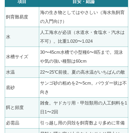
項目
目安・結論
海の生き物としてはやさしい（海水魚飼育
飼育難易度
の入門向け）
人工海水が必須（水道水・食塩水・汽水は
水
不可）。比重1.020〜1.024
30〜45cm水槽で小型種6〜8匹まで。混泳
水槽サイズ
や気の強い種類は60cm
水温
22〜25℃前後。夏の高水温がいちばんの敵
サンゴ砂の粗めを2〜5cm。パウダー状は不
底砂
向き
雑食。ヤドカリ用・甲殻類用の人工飼料を1
餌と頻度
日1〜2回
必需品
引っ越し用の貝殻を飼育数より多めに常備