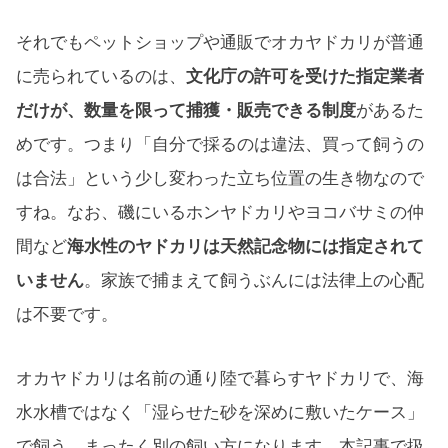
それでもペットショップや通販でオカヤドカリが普通
に売られているのは、
文化庁の許可を受けた指定業者
だけが、数量を限って捕獲・販売できる制度
があるた
めです。つまり「自分で採るのは違法、買って飼うの
は合法」という少し変わった立ち位置の生き物なので
すね。なお、磯にいるホンヤドカリやヨコバサミの仲
間など
海水性のヤドカリは天然記念物には指定されて
いません
。家族で捕まえて飼うぶんには法律上の心配
は不要です。
オカヤドカリは名前の通り陸で暮らすヤドカリで、海
水水槽ではなく「湿らせた砂を深めに敷いたケース」
で飼う、まったく別の飼い方になります。本記事で扱