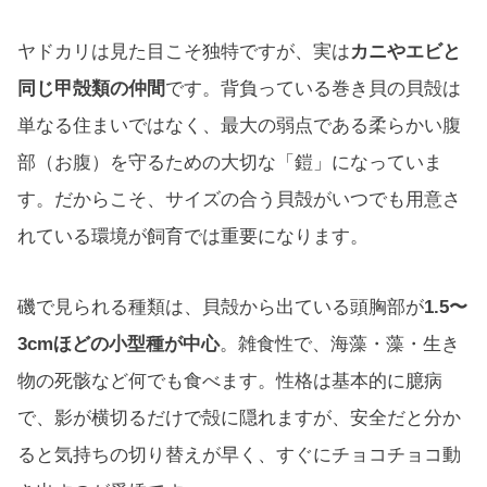
ヤドカリは見た目こそ独特ですが、実は
カニやエビと
同じ甲殻類の仲間
です。背負っている巻き貝の貝殻は
単なる住まいではなく、最大の弱点である柔らかい腹
部（お腹）を守るための大切な「鎧」になっていま
す。だからこそ、サイズの合う貝殻がいつでも用意さ
れている環境が飼育では重要になります。
磯で見られる種類は、貝殻から出ている頭胸部が
1.5〜
3cmほどの小型種が中心
。雑食性で、海藻・藻・生き
物の死骸など何でも食べます。性格は基本的に臆病
で、影が横切るだけで殻に隠れますが、安全だと分か
ると気持ちの切り替えが早く、すぐにチョコチョコ動