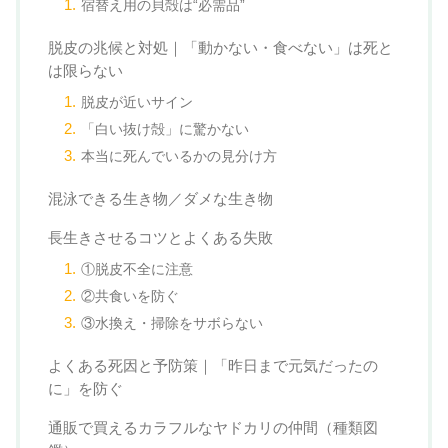
宿替え用の貝殻は“必需品”
脱皮の兆候と対処｜「動かない・食べない」は死と
は限らない
脱皮が近いサイン
「白い抜け殻」に驚かない
本当に死んでいるかの見分け方
混泳できる生き物／ダメな生き物
長生きさせるコツとよくある失敗
①脱皮不全に注意
②共食いを防ぐ
③水換え・掃除をサボらない
よくある死因と予防策｜「昨日まで元気だったの
に」を防ぐ
通販で買えるカラフルなヤドカリの仲間（種類図