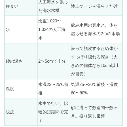
人工海水を張っ
住まい
陸上ケージ＋湿らせた砂
た海水水槽
比重1.020〜
飲み水用の真水と、体を
水
1.024の人工海
湿らせる海水の2つの水場
水
潜って脱皮するため体が
すっぽり隠れる深さ（大
砂の深さ
2〜5cmで十分
きめの個体なら10cm以上
が目安）
水温22〜25℃前
気温25〜30℃前後・湿度
温度
後
60〜80%
水中で行い、比
砂に潜って数週間〜数ヶ
脱皮
較的短期間で完
月。掘り返し厳禁
了