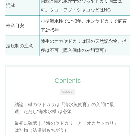
貝殻と隠れ家が十分ならヤドカリ同士は
混泳
可。タコ・フグ・シャコなどはNG
小型海水性で1〜3年、ホンヤドカリで飼育
寿命目安
下2〜5年
陸生のオカヤドカリは国の天然記念物。捕
法規制の注意
獲は不可（購入個体のみ飼育可）
Contents
CLOSE
結論｜磯のヤドカリは「海水魚飼育」の入門に最
適。ただし“海水水槽”は必須
最初に確認｜「海のヤドカリ」と「オカヤドカリ」
は別物（法規制もちがう）