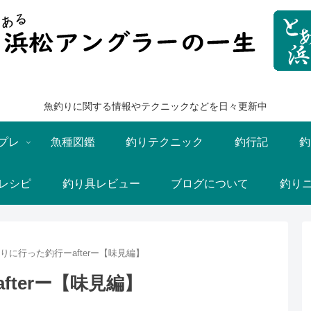
魚釣りに関する情報やテクニックなどを日々更新中
プレ
魚種図鑑
釣りテクニック
釣行記
釣
レシピ
釣り具レビュー
ブログについて
釣り
りに行った釣行ーafterー【味見編】
terー【味見編】