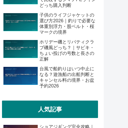
どっち購入判断
子供のライフジャケットの
選び方2026｜釣りで必要な
体重別浮力・股ベルト・桜
マークの境界
ホリデー磯とリバティクラ
ブ磯風どっち？｜サビキ・
ちょい投げの号数と長さの
正解
台風で船釣りはいつ中止に
なる？遊漁船の出船判断と
キャンセル料の境界・お盆
予約2026
人気記事
ショアジギング完全攻略｜