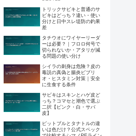
トリックサビキと普通のサ
ビキはどっち？違い・使い
分けと日中スレ堤防の釣果
差
タチウオにワイヤーリーダ
ーは必要？｜フロロ何号で
切られないか・アタリが減
る問題の使い分け
シイラの刺身は危険？皮の
毒説の真偽と腸炎ビブリ
オ・ヒスタミン対策｜安全
に生食する条件
サビキはスキンとハゲ皮ど
っち？コマセと潮色で選ぶ
二択【ピンク・白・サバ
皮】
ピットブルとタナトルの違
いは色だけ？公式スペック
で比較するシマノPEライン