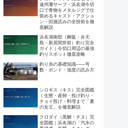
遠州灘サーフ・浜名湖今切
口で青物をメタルジグで仕
留めるキャスト・アクショ
ン・回遊読みの全技術を徹
底解説
浜名湖南部（舞阪・弁天
島・新居関所前）釣り完全
ガイド｜今切口周辺の最強
釣りスポット徹底攻略
釣り糸の基礎知識——号
数・ポンド・強度の読み方
シロギス（キス）完全図鑑
｜生態・産卵・投げ釣り・
チョイ投げ・料理まで「夏
の女王」を徹底解説
クロダイ（黒鯛・チヌ）完
全図鑑｜浜名湖の「汽水の