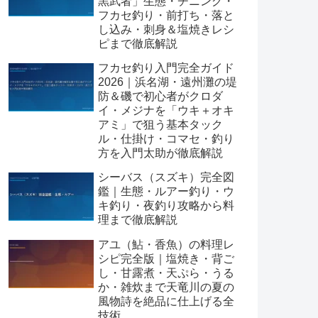
黒武者」生態・チニング・
フカセ釣り・前打ち・落と
し込み・刺身＆塩焼きレシ
ピまで徹底解説
フカセ釣り入門完全ガイド
2026｜浜名湖・遠州灘の堤
防＆磯で初心者がクロダ
イ・メジナを「ウキ＋オキ
アミ」で狙う基本タック
ル・仕掛け・コマセ・釣り
方を入門太助が徹底解説
シーバス（スズキ）完全図
鑑｜生態・ルアー釣り・ウ
キ釣り・夜釣り攻略から料
理まで徹底解説
アユ（鮎・香魚）の料理レ
シピ完全版｜塩焼き・背ご
し・甘露煮・天ぷら・うる
か・雑炊まで天竜川の夏の
風物詩を絶品に仕上げる全
技術