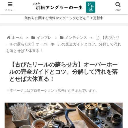
メニュー
検索
魚釣りに関する情報やテクニックなどを日々更新中
ホーム
インプレ
メンテナンス
【古びたリ
ールの蘇らせ方】オーバーホールの完全ガイドとコツ。分解して汚れ
を落とせば大体直る！
【古びたリールの蘇らせ方】オーバーホー
ルの完全ガイドとコツ。分解して汚れを落
とせば大体直る！
※本ページにはプロモーション（広告）が含まれています。