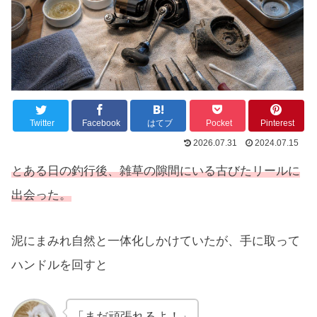
Twitter
Facebook
はてブ
Pocket
Pinterest
2026.07.31
2024.07.15
とある日の釣行後、雑草の隙間にいる
古びた
リールに
出会った。
泥にまみれ自然と一体化しかけていたが、手に取って
ハンドルを回すと
「まだ頑張れるよ！」