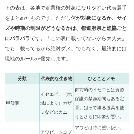
下の表は、各地で漁業権の対象になりやすい代表選手
をまとめたものです。ただし
何が対象になるか、サイ
ズや時期の制限がどうなるかは、都道府県と漁協ごと
にバラバラ
です。「この表に載ってないから大丈夫」
でも「載ってるから絶対ダメ」でもなく、最終的には
現地のルールが優先します。
分類
代表的な生き物
ひとことメモ
御前崎のイセエビは資源
イセエビ、（地
保護の禁漁期間もある定
甲殻類
域により）ガザ
番。狙って獲る道具を使
ミなどのカニ
うとさらに印象が悪い。
アワビは特に重い扱い。
アワビ、トコブ