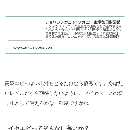
ショウジンガニ (イソガニ) | 市場魚貝類図鑑
「ショウジンガニ」の生息域や生態などの基本情報か
ら地方名・食べ方・料理法法・料理例・加工品などを
写真付きで解説。「市場魚貝類図鑑」は水産物関連著
書多数のぼうずコンニャク主宰。掲載種は2500種以
上。
www.zukan-bouz.com
高級エビっぽい出汁をとるだけなら優秀です。身は無
いレベルだから期待しないように。ブイヤベースの切
り札として使えるかな、程度ですかね。
イセエビってそんなに高いか？