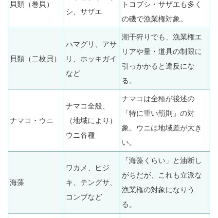
貝類（巻貝）
トコブシ・サザエも多く
シ、サザエ
の磯で漁業権対象。
潮干狩りでも、漁業権エ
ハマグリ、アサ
リアや量・道具の制限に
貝類（二枚貝）
リ、ホッキガイ
引っかかると違反にな
など
る。
ナマコは全種が後述の
ナマコ全般、
「特に重い罰則」の対
ナマコ・ウニ
（地域により）
象。ウニは地域差が大き
ウニ各種
い。
「海藻くらい」と油断し
ワカメ、ヒジ
がちだが、これも立派な
海藻
キ、テングサ、
漁業権の対象になりう
コンブなど
る。