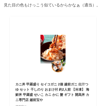
見た目の色もけっこう似ているからかなぁ（適当）。
カニ丼 甲羅盛り セイコガニ 2個 越前ガニ 出汁つ
ゆ セット 干しのり おまけ付 約2人前 【冷凍】 海
鮮丼 甲羅盛 せいこ カニ かに 蟹 ギフト 開高丼 カ
ニ専門店 越前宝や