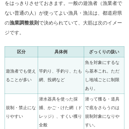
をはっきりさせておきます。一般の遊漁者（漁業者で
ない普通の人）が使ってよい漁具・漁法は、都道府県
の
漁業調整規則
で決められていて、大筋は次のイメー
ジです。
区分
具体例
ざっくりの扱い
魚を対象にするな
遊漁者でも使え
竿釣り、手釣り、たも
ら基本これ。ただ
ることが多い
網、投網など
し地域ごとに制限
あり。
潜水器具を使った採
潜って獲る・道具
規制・禁止にな
捕、かご・けた網（ド
で底をさらうのは
りやすい
レッジ）、すくい獲り
規制対象になりや
全般
すい。