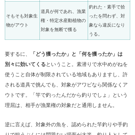
釣れた・素手で拾
道具が何であれ、漁業
そもそも対象生
ったを問わず、対
権・特定水産動植物の
物がアウト
象なら違反になり
対象を無断で獲る
うる。
要するに、
「どう獲ったか」と「何を獲ったか」は
別々に効いてくる
ということ。素潜りで水中めがねを
使うこと自体が制限されている地域もありますし、許
される道具で挑んでも、対象がアワビなら関係なくア
ウトです。「竿で釣ったんだから釣りでしょ」という
理屈は、相手が漁業権の対象だと通用しません。
逆に言えば、対象外の魚を、認められた竿釣りや手釣
りで狙うぶんには問題ない場面が大半。釣り人として