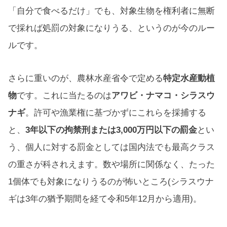
「自分で食べるだけ」でも、対象生物を権利者に無断
で採れば処罰の対象になりうる、というのが今のルー
ルです。
さらに重いのが、農林水産省令で定める
特定水産動植
物
です。これに当たるのは
アワビ・ナマコ・シラスウ
ナギ
。許可や漁業権に基づかずにこれらを採捕する
と、
3年以下の拘禁刑または3,000万円以下の罰金
とい
う、個人に対する罰金としては国内法でも最高クラス
の重さが科されえます。数や場所に関係なく、たった
1個体でも対象になりうるのが怖いところ(シラスウナ
ギは3年の猶予期間を経て令和5年12月から適用)。