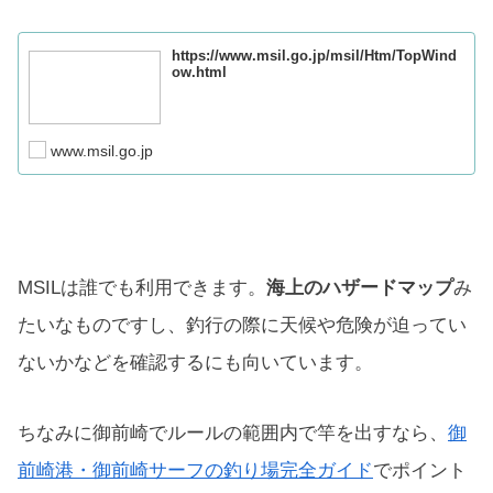
https://www.msil.go.jp/msil/Htm/TopWind
ow.html
www.msil.go.jp
MSILは誰でも利用できます。
海上のハザードマップ
み
たいなものですし、釣行の際に天候や危険が迫ってい
ないかなどを確認するにも向いています。
ちなみに御前崎でルールの範囲内で竿を出すなら、
御
前崎港・御前崎サーフの釣り場完全ガイド
でポイント