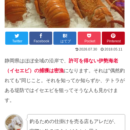
Twitter
Facebook
はてブ
Pocket
Pinterest
2026.07.30
2018.05.11
静岡県はほぼ全域の沿岸で、
許可を得ない伊勢海老
（イセエビ）の捕獲は密漁
になります。それは”偶然釣
れても”同じこと。それを知ってか知らずか、テトラが
ある堤防ではイセエビを狙ってそうな人も見かけま
す。
釣るための仕掛けを売る店もアレだが、