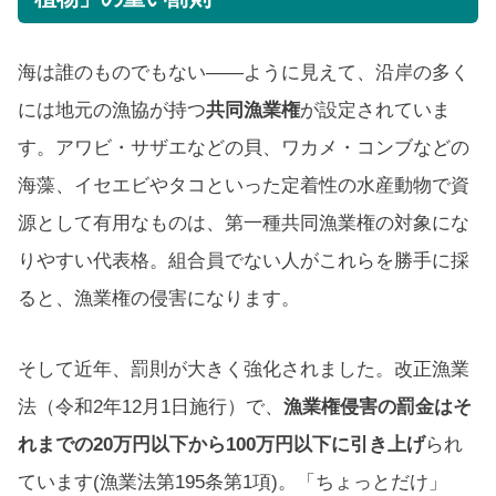
海は誰のものでもない――ように見えて、沿岸の多く
には地元の漁協が持つ
共同漁業権
が設定されていま
す。アワビ・サザエなどの貝、ワカメ・コンブなどの
海藻、イセエビやタコといった定着性の水産動物で資
源として有用なものは、第一種共同漁業権の対象にな
りやすい代表格。組合員でない人がこれらを勝手に採
ると、漁業権の侵害になります。
そして近年、罰則が大きく強化されました。改正漁業
法（令和2年12月1日施行）で、
漁業権侵害の罰金はそ
れまでの20万円以下から100万円以下に引き上げ
られ
ています(漁業法第195条第1項)。「ちょっとだけ」