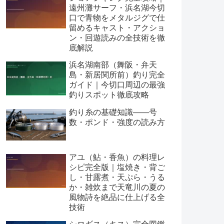
遠州灘サーフ・浜名湖今切
口で青物をメタルジグで仕
留めるキャスト・アクショ
ン・回遊読みの全技術を徹
底解説
浜名湖南部（舞阪・弁天
島・新居関所前）釣り完全
ガイド｜今切口周辺の最強
釣りスポット徹底攻略
釣り糸の基礎知識——号
数・ポンド・強度の読み方
アユ（鮎・香魚）の料理レ
シピ完全版｜塩焼き・背ご
し・甘露煮・天ぷら・うる
か・雑炊まで天竜川の夏の
風物詩を絶品に仕上げる全
技術