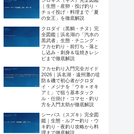
シロギス（キス）完全図鑑
｜生態・産卵・投げ釣り・
チョイ投げ・料理まで「夏
の女王」を徹底解説
クロダイ（黒鯛・チヌ）完
全図鑑｜浜名湖の「汽水の
黒武者」生態・チニング・
フカセ釣り・前打ち・落と
し込み・刺身＆塩焼きレシ
ピまで徹底解説
フカセ釣り入門完全ガイド
2026｜浜名湖・遠州灘の堤
防＆磯で初心者がクロダ
イ・メジナを「ウキ＋オキ
アミ」で狙う基本タック
ル・仕掛け・コマセ・釣り
方を入門太助が徹底解説
シーバス（スズキ）完全図
鑑｜生態・ルアー釣り・ウ
キ釣り・夜釣り攻略から料
理まで徹底解説