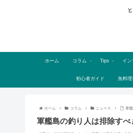
ホーム
コラム
Tips
イン
初心者ガイド
魚料理
ホーム
コラム
ニュース
軍艦
軍艦島の釣り人は排除すべ