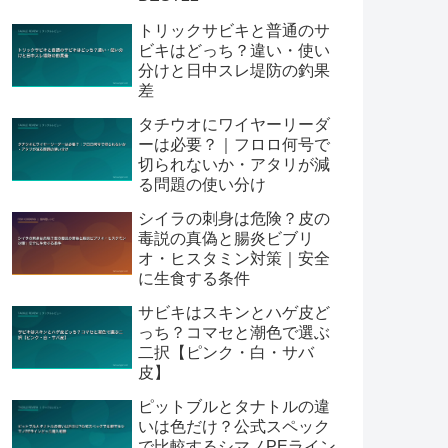
トリックサビキと普通のサ
ビキはどっち？違い・使い
分けと日中スレ堤防の釣果
差
タチウオにワイヤーリーダ
ーは必要？｜フロロ何号で
切られないか・アタリが減
る問題の使い分け
シイラの刺身は危険？皮の
毒説の真偽と腸炎ビブリ
オ・ヒスタミン対策｜安全
に生食する条件
サビキはスキンとハゲ皮ど
っち？コマセと潮色で選ぶ
二択【ピンク・白・サバ
皮】
ピットブルとタナトルの違
いは色だけ？公式スペック
で比較するシマノPEライン