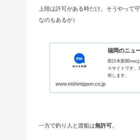
上陸は許可がある時だけ。そうやって守
なのもあるが）
福岡のニュ
西日本新聞me
スサイトです。
供します。
www.nishinippon.co.jp
一方で釣り人と渡船は
無許可
。