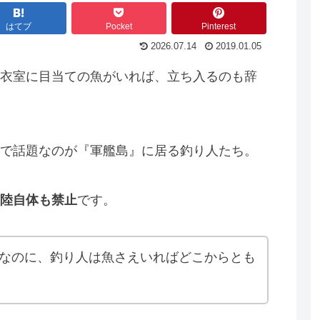
はてブ
Pocket
Pinterest
2026.07.14
2019.01.05
衣室に目当ての魚がいれば、立ち入るのも辞
で話題なのが『軍艦島』に居る釣り人たち。
陸自体も禁止
です。
─なのに、釣り人は魚さえいればどこからとも