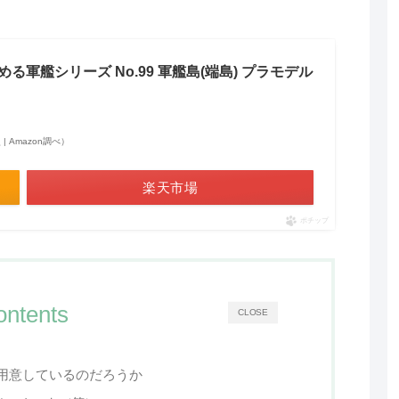
 集める軍艦シリーズ No.99 軍艦島(端島) プラモデル
点 | Amazon調べ）
楽天市場
ポチップ
ontents
CLOSE
用意しているのだろうか