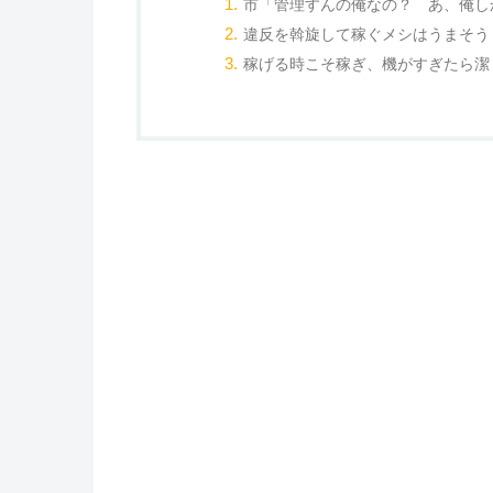
市「管理すんの俺なの？ あ、俺し
違反を斡旋して稼ぐメシはうまそう
稼げる時こそ稼ぎ、機がすぎたら潔