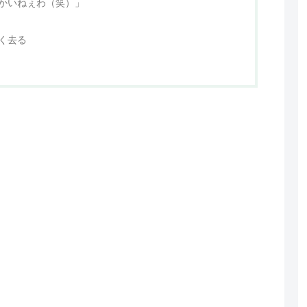
かいねぇわ（笑）」
く去る