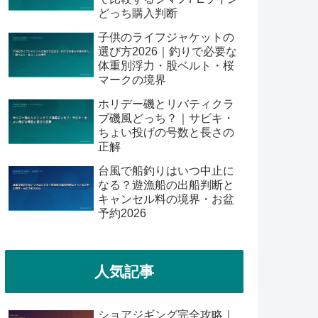
どっち購入判断
子供のライフジャケットの
選び方2026｜釣りで必要な
体重別浮力・股ベルト・桜
マークの境界
ホリデー磯とリバティクラ
ブ磯風どっち？｜サビキ・
ちょい投げの号数と長さの
正解
台風で船釣りはいつ中止に
なる？遊漁船の出船判断と
キャンセル料の境界・お盆
予約2026
人気記事
ショアジギング完全攻略｜