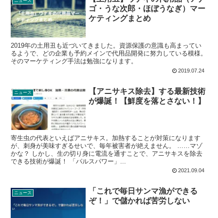
ニュース
ゴ・うな次郎・ほぼうなぎ）マー
ケティングまとめ
2019年の土用丑も近づいてきました。資源保護の意識も高まってい
るようで、どの企業も予約メインで代用品開発に努力している模様。
そのマーケティング手法は勉強になります。
2019.07.24
【アニサキス除去】する最新技術
ニュース
が爆誕！【鮮度を落とさない！】
寄生虫の代表といえばアニサキス。加熱することが対策になります
が、刺身が美味すぎるせいで、毎年被害者が絶えません。 ……マゾ
かな？ しかし、生の切り身に電流を通すことで、アニサキスを除去
できる技術が爆誕！ 「パルスパワー」...
2021.09.04
「これで毎日サンマ漁ができる
ニュース
ぞ！」で儲かれば苦労しない