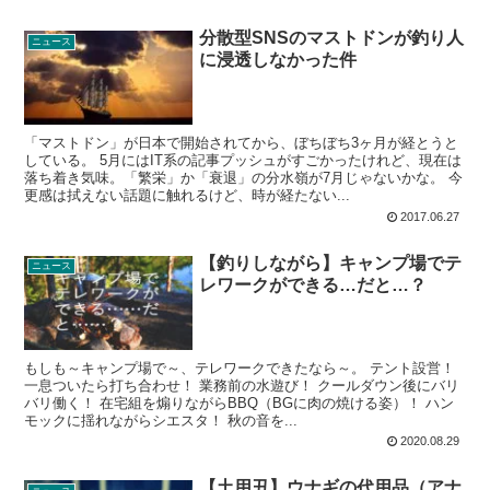
分散型SNSのマストドンが釣り人
ニュース
に浸透しなかった件
「マストドン」が日本で開始されてから、ぼちぼち3ヶ月が経とうと
している。 5月にはIT系の記事プッシュがすごかったけれど、現在は
落ち着き気味。「繁栄」か「衰退」の分水嶺が7月じゃないかな。 今
更感は拭えない話題に触れるけど、時が経たない...
2017.06.27
【釣りしながら】キャンプ場でテ
ニュース
レワークができる…だと…？
もしも～キャンプ場で～、テレワークできたなら～。 テント設営！
一息ついたら打ち合わせ！ 業務前の水遊び！ クールダウン後にバリ
バリ働く！ 在宅組を煽りながらBBQ（BGに肉の焼ける姿）！ ハン
モックに揺れながらシエスタ！ 秋の音を...
2020.08.29
【土用丑】ウナギの代用品（アナ