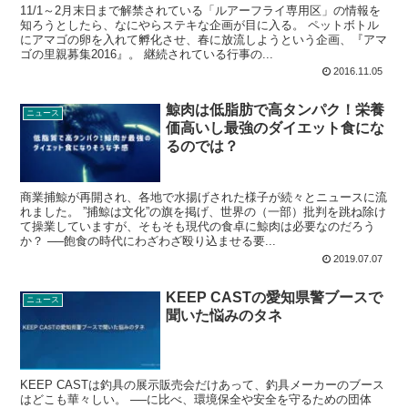
11/1～2月末日まで解禁されている「ルアーフライ専用区」の情報を
知ろうとしたら、なにやらステキな企画が目に入る。 ペットボトル
にアマゴの卵を入れて孵化させ、春に放流しようという企画、『アマ
ゴの里親募集2016』。 継続されている行事の...
2016.11.05
鯨肉は低脂肪で高タンパク！栄養
ニュース
価高いし最強のダイエット食にな
るのでは？
商業捕鯨が再開され、各地で水揚げされた様子が続々とニュースに流
れました。 ”捕鯨は文化”の旗を掲げ、世界の（一部）批判を跳ね除け
て操業していますが、そもそも現代の食卓に鯨肉は必要なのだろう
か？ ──飽食の時代にわざわざ殴り込ませる要...
2019.07.07
KEEP CASTの愛知県警ブースで
ニュース
聞いた悩みのタネ
KEEP CASTは釣具の展示販売会だけあって、釣具メーカーのブース
はどこも華々しい。 ──に比べ、環境保全や安全を守るための団体