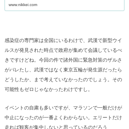
止や退避勧告などの措置を早々と発出した。政府・与
www.nikkei.com
党は感染拡大の収束に一定のメドがつき次第、新組織
を含む体制強化へ議論を始める。政...
感染症の専門家は全国にいるわけで、武漢で新型ウイ
ルスが発見された時点で政府が集めて会議しているべ
きですけどね。今回の件で諸外国に緊急対策のザルさ
がバレたし、武漢ではなく東京五輪が発生源だったら
どうしたか、まで考えていなかったのでしょう。その
可能性もゼロじゃなかったわけですし。
イベントの自粛も多いですが、マラソンで一般だけが
中止になったのが一番よくわからない。エリートだけ
走れば観客が集中しないと思っているのだろう