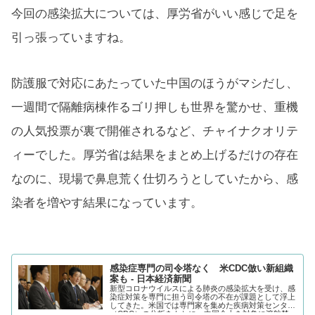
今回の感染拡大については、厚労省がいい感じで足を
引っ張っていますね。
防護服で対応にあたっていた中国のほうがマシだし、
一週間で隔離病棟作るゴリ押しも世界を驚かせ、重機
の人気投票が裏で開催されるなど、チャイナクオリテ
ィーでした。厚労省は結果をまとめ上げるだけの存在
なのに、現場で鼻息荒く仕切ろうとしていたから、感
染者を増やす結果になっています。
感染症専門の司令塔なく 米CDC倣い新組織
案も - 日本経済新聞
新型コロナウイルスによる肺炎の感染拡大を受け、感
染症対策を専門に担う司令塔の不在が課題として浮上
してきた。米国では専門家を集めた疾病対策センター
（CDC）の分析をもとに、中国全土を対象に渡航禁