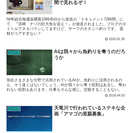
間で見れるぞ！
NHK総合毎週金曜夜10時45分から放送の「ドキュメント72時間」に
て、『宮崎 ナゾの巨大魚を追え！』が放送されました。ブログのタ
イトルでネタバラシしてますけど、サーフのオオニベ釣りです。 題
材がコアすぎない？
2020.01.30
AIは我々から魚釣りを奪うのだろ
ニュース
うか
現在さまざまな分野で活用されているAIが、魚釣りに活用されるの
も、そう遠くはないでしょう。AIが我々から奪う役割はあるし、奪わ
れない役割もあります。仕事もそんな感じ。悲観することもない。
2018.04.03
天竜川で行われているステキな企
ニュース
画「アマゴの里親募集」