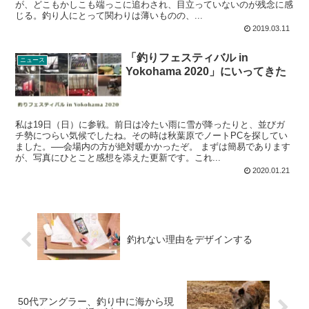
が、どこもかしこも端っこに追わされ、目立っていないのが残念に感
じる。釣り人にとって関わりは薄いものの、...
2019.03.11
「釣りフェスティバル in
ニュース
Yokohama 2020」にいってきた
私は19日（日）に参戦。前日は冷たい雨に雪が降ったりと、並びガ
チ勢につらい気候でしたね。その時は秋葉原でノートPCを探してい
ました。──会場内の方が絶対暖かかったぞ。 まずは簡易であります
が、写真にひとこと感想を添えた更新です。これ...
2020.01.21
釣れない理由をデザインする
50代アングラー、釣り中に海から現