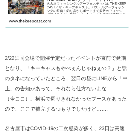
名古屋フィッシングルアーフェスティバル THE KEEP
CAST／ザ・キープキャスト。バス・ルアーフィッシ
ングの祭典！釣り具からボートまで多数のフィッシン
グアイテムが大集結。ポートメッセなごやにて展示会
開催決定！
www.thekeepcast.com
2/22に同会場で開催予定だったイベントが直前で延期
となり、「キーキャスもやべぇんじゃねぇの？」と話
のタネになっていたところ、翌日の昼にLINEから「中
止」の告知があって、それなら仕方ないよな
（今ここ）。横浜で周りきれなかったブースがあった
ので、ここで補完するつもりでしたけど……。
名古屋市はCOVID-19の二次感染が多く、23日は高速