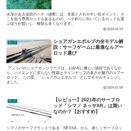
水深がある堤防のヘチ（縁際）は、見落とされやすい良ポイント。そ
こを狙う専用ロッドもあるものの、ヘチ釣りに向いているロッドを選
ぶほうが賢いし、種類も多くなります。
2018.04.23
ショアガンエボルブの全モデル解
ロッド
説：サーフゲームに最適なルアー
ロッド選び
アンリパのショアガンシリーズは、お財布に優しい値段でありなが
ら、ハイエンドに劣らない性能とラインナップの多さが魅力のルアー
ロッド。 この度、「ショアガンエボルブ」としてモデルチェンジし
ました。 ...
2024.07.09
【レビュー】2021年のサーフロ
ロッド
ッド「シマノ ネッサXR」は買い
なのか？【おすすめ】
シマノのサーフブランドである「NESSA」から、新しくサーフロッ