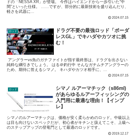
ドの「NESSA XR」が登場。 今作はハイエンドから一歩引いた”中
間”といった仕様。 ……ですが、部分的に最新技術を盛り込んだり、
軽さを武器に...
2024.07.15
ドラグ不要の最強ロッド「ボーダ
ロッド
レスGL」でキハダやカツオに挑
む！
アングラーvs魚のガチファイトが指す最終形は、ドラグを出さない
純粋な綱引きでしょう。 はる＠釣行中 そんなガチムチアングラーの
ため、期待に答えるシマノ。 キハダやカツオ相手に、...
2024.07.15
シマノ ルアーマチック（s86ml)
ロッド
があらゆるルアーフィッシングの
入門用に最適な理由！【インプ
レ】
シマノのルアーマチックは、価格が安く柔らかめのロッド。中級以上
は目も向けないスペックだが、初心者がキチンと扱えてこそ、上級へ
のステップアップの登竜門として最適のロッドです。
2019.12.17