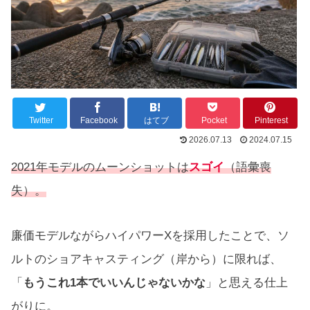
Twitter
Facebook
はてブ
Pocket
Pinterest
2026.07.13
2024.07.15
2021年モデルのムーンショットは
スゴイ
（語彙喪
失）。
廉価モデルながらハイパワーXを採用したことで、ソ
ルトのショアキャスティング（岸から）に限れば、
「
もうこれ1本でいいんじゃないかな
」と思える仕上
がりに。