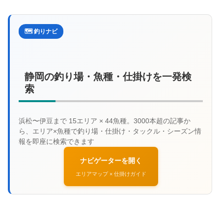
🗺️ 釣りナビ
静岡の釣り場・魚種・仕掛けを一発検
索
ナビゲーターを開く
エリアマップ × 仕掛けガイド