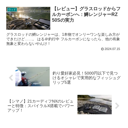
【レビュー】グラスロッドからフ
ロッド
ルカーボンへ：鱒レンジャーRZ
50Sの実力
グラスロッドの鱒レンジャーは、1本物でオンリーワンな楽しみ方が
できたけど……。 はる＠釣行中 フルカーボンになったら、他の有象
無象と変わらないやんけ！
2024.07.15
釣り愛好家必見！5000円以下で見つ
けるオシャレで実用的なフィッシュグ
リップ5選
【シマノ】21カーディフNXのレビュ
ーと特徴：スパイラルX搭載でパワー
アップ！