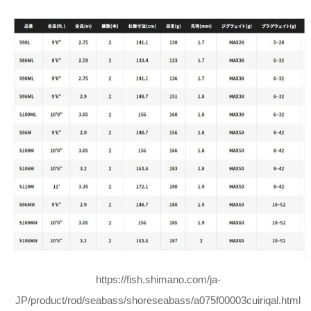
https://fish.shimano.com/ja-
JP/product/rod/seabass/shoreseabass/a075f00003cuiriqal.html