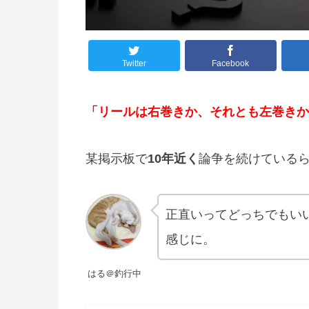
Twitter
Facebook
「リールは右巻きか、それとも左巻きか
某掲示板で
10年近く
論争を続けている
正直いってどっちでもい
感じに。
はる＠釣行中