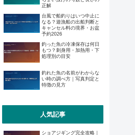
正解
台風で船釣りはいつ中止に
なる？遊漁船の出船判断と
キャンセル料の境界・お盆
予約2026
釣った魚の冷凍保存は何日
もつ？刺身用・加熱用・下
処理別の目安
釣れた魚の名前がわからな
い時の調べ方｜写真判定と
特徴の見方
人気記事
ショアジギング完全攻略｜