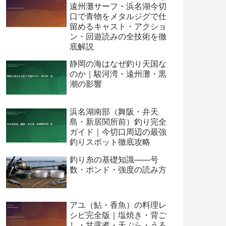
遠州灘サーフ・浜名湖今切
口で青物をメタルジグで仕
留めるキャスト・アクショ
ン・回遊読みの全技術を徹
底解説
静岡の海はなぜ釣り天国な
のか｜駿河湾・遠州灘・黒
潮の影響
浜名湖南部（舞阪・弁天
島・新居関所前）釣り完全
ガイド｜今切口周辺の最強
釣りスポット徹底攻略
釣り糸の基礎知識——号
数・ポンド・強度の読み方
アユ（鮎・香魚）の料理レ
シピ完全版｜塩焼き・背ご
し・甘露煮・天ぷら・うる