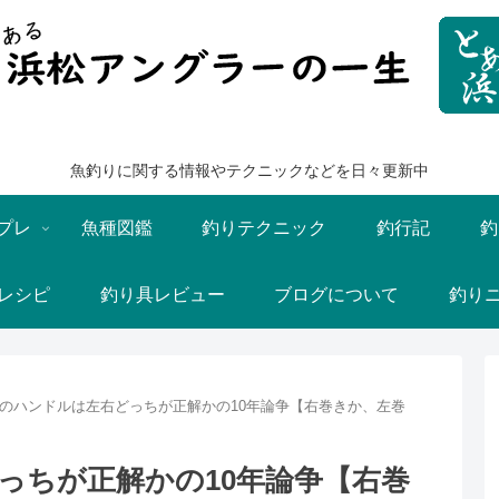
魚釣りに関する情報やテクニックなどを日々更新中
プレ
魚種図鑑
釣りテクニック
釣行記
釣
レシピ
釣り具レビュー
ブログについて
釣り
のハンドルは左右どっちが正解かの10年論争【右巻きか、左巻
っちが正解かの10年論争【右巻