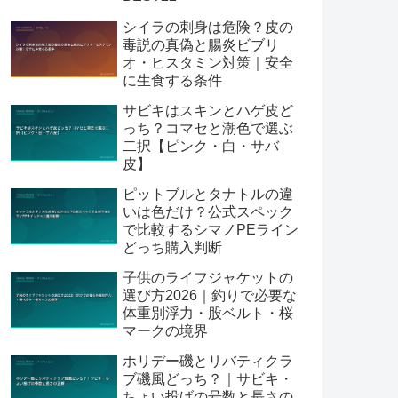
シイラの刺身は危険？皮の
毒説の真偽と腸炎ビブリ
オ・ヒスタミン対策｜安全
に生食する条件
サビキはスキンとハゲ皮ど
っち？コマセと潮色で選ぶ
二択【ピンク・白・サバ
皮】
ピットブルとタナトルの違
いは色だけ？公式スペック
で比較するシマノPEライン
どっち購入判断
子供のライフジャケットの
選び方2026｜釣りで必要な
体重別浮力・股ベルト・桜
マークの境界
ホリデー磯とリバティクラ
ブ磯風どっち？｜サビキ・
ちょい投げの号数と長さの