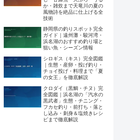
か・雑炊まで天竜川の夏の
風物詩を絶品に仕上げる全
技術
静岡県の釣りスポット完全
ガイド｜遠州灘・駿河湾・
浜名湖のおすすめ釣り場と
狙い魚・シーズン情報
シロギス（キス）完全図鑑
｜生態・産卵・投げ釣り・
チョイ投げ・料理まで「夏
の女王」を徹底解説
クロダイ（黒鯛・チヌ）完
全図鑑｜浜名湖の「汽水の
黒武者」生態・チニング・
フカセ釣り・前打ち・落と
し込み・刺身＆塩焼きレシ
ピまで徹底解説