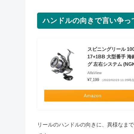
ハンドルの向きで言い争っ
スピニングリール 10000
17+1BB 大型番手
グ 左右システム (NGK1
AlfaView
¥7,199
（2022/02/23 11:35時
Amazon
リールのハンドルの向きに、異様なまで